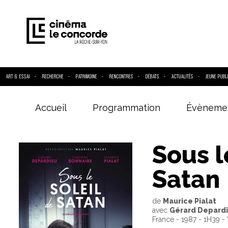
ART & ESSAI
RECHERCHE
PATRIMOINE
RENCONTRES
DÉBATS
ACTUALITÉS
JEUNE PUBL
Accueil
Programmation
Évèneme
Entrez votre
Sous l
Satan
de
Maurice Pialat
avec
Gérard Depardie
France - 1987 - 1H39 -