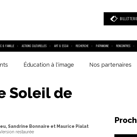
BILLETTERI
IC & FAMILLE
ACTIONS CULTURELLES
ART & ESSAI
RECHERCHE
PATRIMOINE
RENCONTRES
nts
Éducation à l'image
Nos partenaires
 mot clé
(film, réalisateur, acteur, événement)
e Soleil de
Proch
u, Sandrine Bonnaire et Maurice Pialat
 Version restaurée