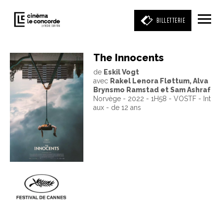
BILLETTERIE
The Innocents
de
Eskil Vogt
Entrez votre mot clé
avec
Rakel Lenora Fløttum, Alva
(film, réalisateur, acteur, événement)
Brynsmo Ramstad et Sam Ashraf
Norvège - 2022 - 1H58 - VOSTF - Int
aux - de 12 ans