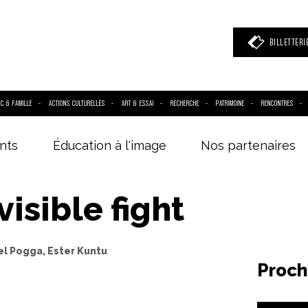
BILLETTERI
IC & FAMILLE
ACTIONS CULTURELLES
ART & ESSAI
RECHERCHE
PATRIMOINE
RENCONTRES
nts
Éducation à l'image
Nos partenaires
 mot clé
(film, réalisateur, acteur, événement)
visible fight
rel Pogga, Ester Kuntu
Proch