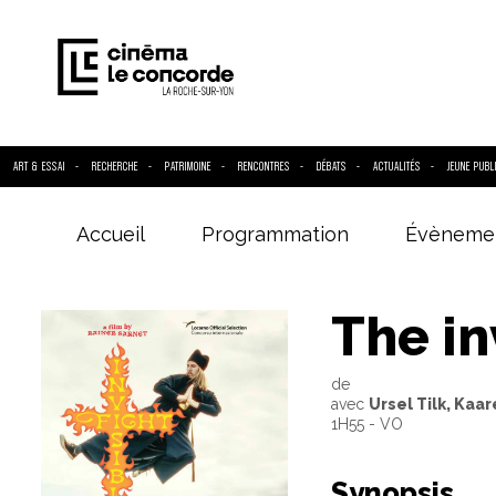
ART & ESSAI
RECHERCHE
PATRIMOINE
RENCONTRES
DÉBATS
ACTUALITÉS
JEUNE PUBL
Accueil
Programmation
Évèneme
Entrez votre
The in
de
avec
Ursel Tilk, Kaa
1H55 - VO
Synopsis