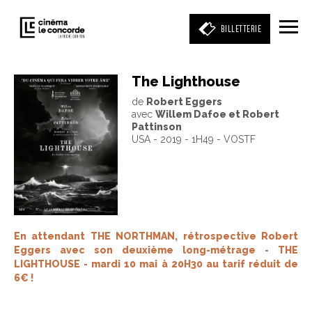
BILLETTERIE
The Lighthouse
de
Robert Eggers
Entrez votre mot clé
avec
Willem Dafoe et Robert
(film, réalisateur, acteur, événement)
Pattinson
USA - 2019 - 1H49 - VOSTF
En attendant THE NORTHMAN, rétrospective Robert
Eggers avec son deuxième long-métrage - THE
LIGHTHOUSE - mardi 10 mai à 20H30 au tarif réduit de
6€ !