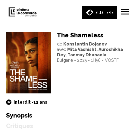
BILLETTERIE
The Shameless
de
Konstantin Bojanov
Entrez votre mot clé
avec
Mita Vashisht, Auroshikha
(film, réalisateur, acteur, événement)
Dey, Tanmay Dhanania
Bulgarie - 2025 - 1H56 - VOSTF
Interdit -12 ans
Synopsis
Critiques