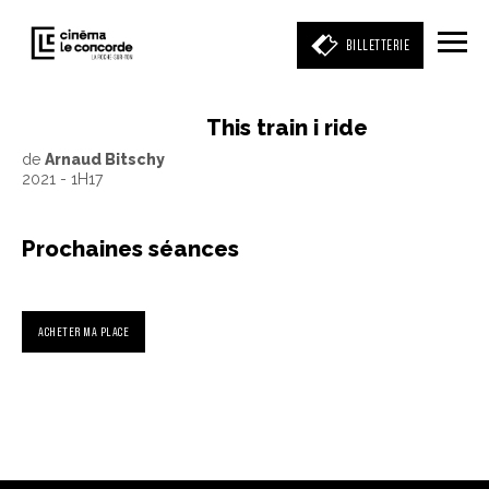
BILLETTERIE
This train i ride
de
Arnaud Bitschy
Entrez votre mot clé
2021 - 1H17
(film, réalisateur, acteur, événement)
Prochaines séances
ACHETER MA PLACE