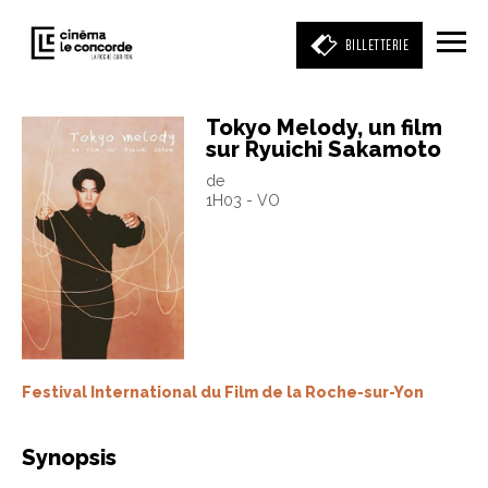
BILLETTERIE
Tokyo Melody, un film
sur Ryuichi Sakamoto
Entrez votre mot clé
de
(film, réalisateur, acteur, événement)
1H03 - VO
Festival International du Film de la Roche-sur-Yon
Synopsis