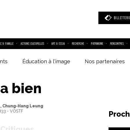
BILLETTERI
IC & FAMILLE
ACTIONS CULTURELLES
ART & ESSAI
RECHERCHE
PATRIMOINE
RENCONTRES
nts
Éducation à l'image
Nos partenaires
 mot clé
(film, réalisateur, acteur, événement)
ra bien
Bo, Chung-Hang Leung
H33 - VOSTF
Proch
Critiques