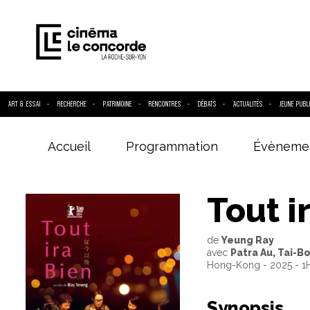
ART & ESSAI
RECHERCHE
PATRIMOINE
RENCONTRES
DÉBATS
ACTUALITÉS
JEUNE PUBL
Accueil
Programmation
Évèneme
Entrez votre
Tout i
de
Yeung Ray
avec
Patra Au, Tai-
Hong-Kong - 2025 - 1
Synopsis