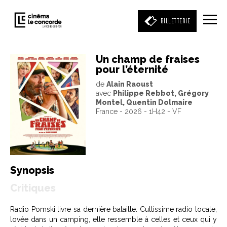
BILLETTERIE
Un champ de fraises
pour l’éternité
Entrez votre mot clé
de
Alain Raoust
(film, réalisateur, acteur, événement)
avec
Philippe Rebbot, Grégory
Montel, Quentin Dolmaire
France - 2026 - 1H42 - VF
Synopsis
Critiques
Radio Pomski livre sa dernière bataille. Cultissime radio locale,
lovée dans un camping, elle ressemble à celles et ceux qui y