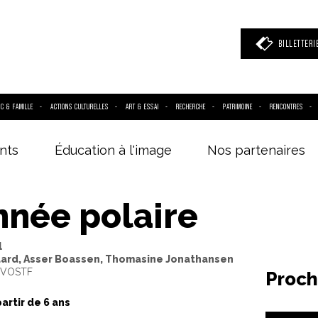
BILLETTERI
IC & FAMILLE
ACTIONS CULTURELLES
ART & ESSAI
RECHERCHE
PATRIMOINE
RENCONTRES
nts
Éducation à l'image
Nos partenaires
 mot clé
(film, réalisateur, acteur, événement)
nnée polaire
l
ard, Asser Boassen, Thomasine Jonathansen
- VOSTF
Proch
partir de 6 ans