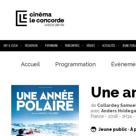
ART & ESSAI
RECHERCHE
PATRIMOINE
RENCONTRES
DÉBATS
ACTUALITÉS
JEUNE PUBL
Accueil
Programmation
Évèneme
Entrez votre
Une a
de
Collardey Samue
avec
Anders Hvidega
France - 2018 - 1H34 
Jeune public · À 