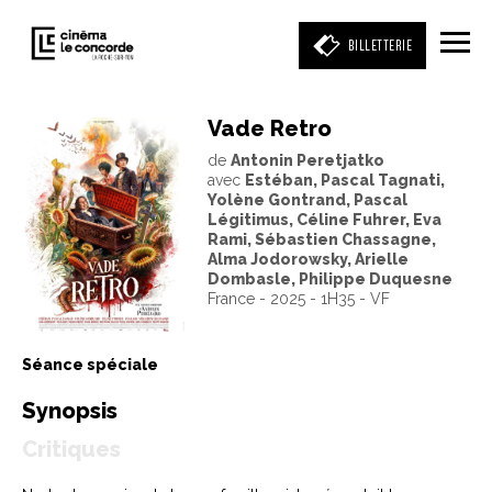
BILLETTERIE
Vade Retro
de
Antonin Peretjatko
Entrez votre mot clé
avec
Estéban, Pascal Tagnati,
(film, réalisateur, acteur, événement)
Yolène Gontrand, Pascal
Légitimus, Céline Fuhrer, Eva
Rami, Sébastien Chassagne,
Alma Jodorowsky, Arielle
Dombasle, Philippe Duquesne
France - 2025 - 1H35 - VF
Séance spéciale
Synopsis
Critiques