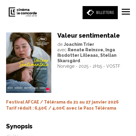
BILLETTERIE
Valeur sentimentale
de
Joachim Trier
Entrez votre mot clé
avec
Renate Reinsve, Inga
(film, réalisateur, acteur, événement)
Ibsdotter Lilleaas, Stellan
Skarsgård
Norvège - 2025 - 2H15 - VOSTF
Festival AFCAE / Télérama du 21 au 27 janvier 2026
Tarif réduit : 6,50€ / 4,00€ avec le Pass Télérama
Synopsis