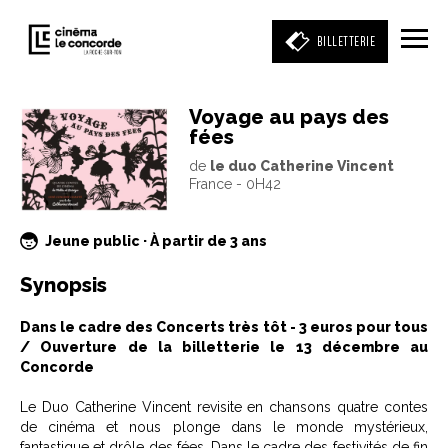
BILLETTERIE
Voyage au pays des
fées
Entrez votre mot clé
de
le duo Catherine Vincent
(film, réalisateur, acteur, événement)
France - 0H42
Jeune public · À partir de 3 ans
Synopsis
Dans le cadre des Concerts très tôt - 3 euros pour tous
/ Ouverture de la billetterie le 13 décembre au
Concorde
Le Duo Catherine Vincent revisite en chansons quatre contes
de cinéma et nous plonge dans le monde mystérieux,
fantastique et drôle des fées. Dans le cadre des festivités de fin