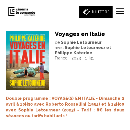
BILLETTERIE
Voyages en Italie
de
Sophie Letourneur
Entrez votre mot clé
avec
Sophie Letourneur et
(film, réalisateur, acteur, événement)
Philippe Katerine
France - 2023 - 1H31
Double programme : VOYAGE(S) EN ITALIE - Dimanche 2
avril à 10H30 avec Roberto Rossellini (1954) et à 14H00
avec Sophie Letourneur (2023) - Tarif : 8€ les deux
séances ou tarifs habituels !