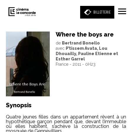
BILLETTERIE
Where the boys are
de
Bertrand Bonello
Entrez votre mot clé
avec
P’tissem Avata, Lou
(film, réalisateur, acteur, événement)
Dhouailly, Pauline Etienne et
Esther Garrel
France - 2011 - 0H23
Synopsis
Quatre jeunes filles dans un appartement rêvent à un
hypothétique garçon pendant que, devant l’immeuble
où elles habitent, s’achève la construction de la
mosquée de Gennevilliers.