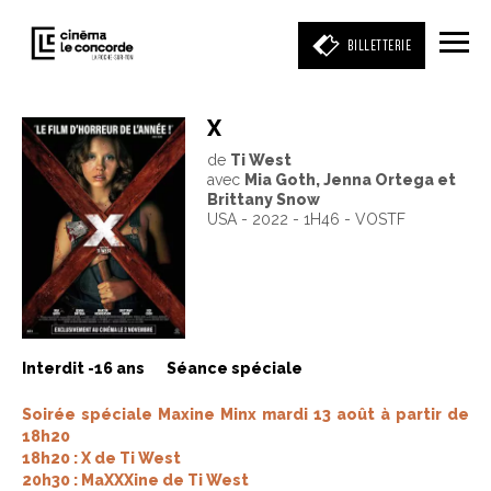
BILLETTERIE
X
de
Ti West
Entrez votre mot clé
avec
Mia Goth, Jenna Ortega et
(film, réalisateur, acteur, événement)
Brittany Snow
USA - 2022 - 1H46 - VOSTF
Interdit -16 ans
Séance spéciale
Soirée spéciale Maxine Minx mardi 13 août à partir de
18h20
18h20 : X de Ti West
20h30 : MaXXXine de Ti West