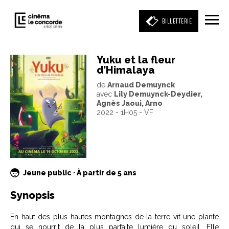
BILLETTERIE
Yuku et la fleur
d’Himalaya
Entrez votre mot clé
de
Arnaud Demuynck
(film, réalisateur, acteur, événement)
avec
Lily Demuynck-Deydier,
Agnès Jaoui, Arno
2022 - 1H05 - VF
Jeune public · À partir de 5 ans
Synopsis
En haut des plus hautes montagnes de la terre vit une plante
qui se nourrit de la plus parfaite lumière du soleil. Elle