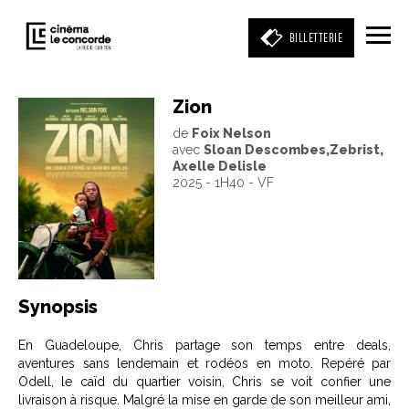
BILLETTERIE
Zion
de
Foix Nelson
Entrez votre mot clé
avec
Sloan Descombes,Zebrist,
(film, réalisateur, acteur, événement)
Axelle Delisle
2025 - 1H40 - VF
Synopsis
En Guadeloupe, Chris partage son temps entre deals,
aventures sans lendemain et rodéos en moto. Repéré par
Odell, le caïd du quartier voisin, Chris se voit confier une
livraison à risque. Malgré la mise en garde de son meilleur ami,