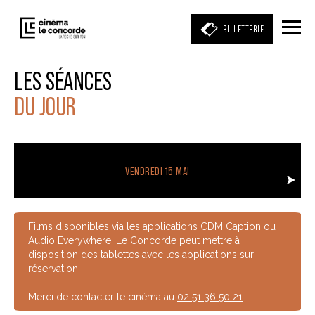
BILLETTERIE
LES SÉANCES
DU JOUR
Entrez votre mot clé
(film, réalisateur, acteur, événement)
VENDREDI 15 MAI
Films disponibles via les applications CDM Caption ou
Audio Everywhere. Le Concorde peut mettre à
disposition des tablettes avec les applications sur
réservation.
Merci de contacter le cinéma au
02 51 36 50 21