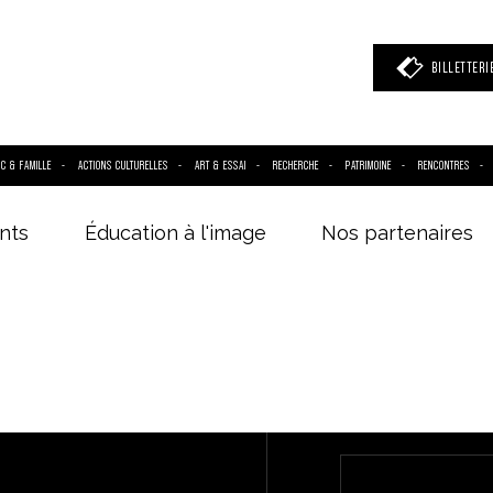
BILLETTERI
IC & FAMILLE
ACTIONS CULTURELLES
ART & ESSAI
RECHERCHE
PATRIMOINE
RENCONTRES
nts
Éducation à l'image
Nos partenaires
 mot clé
(film, réalisateur, acteur, événement)