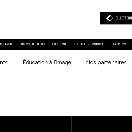
BILLETTERI
IC & FAMILLE
ACTIONS CULTURELLES
ART & ESSAI
RECHERCHE
PATRIMOINE
RENCONTRES
nts
Éducation à l'image
Nos partenaires
 mot clé
(film, réalisateur, acteur, événement)