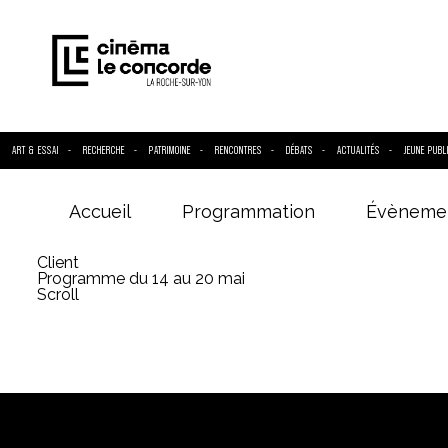
ART & ESSAI
RECHERCHE
PATRIMOINE
RENCONTRES
DÉBATS
ACTUALITÉS
JEUNE PUBL
Accueil
Programmation
Évèneme
Entrez votre
Client
Programme du 14 au 20 mai
Scroll