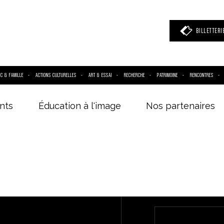
BILLETTERI
IC & FAMILLE
ACTIONS CULTURELLES
ART & ESSAI
RECHERCHE
PATRIMOINE
RENCONTRES
nts
Éducation à l'image
Nos partenaires
 mot clé
(film, réalisateur, acteur, événement)