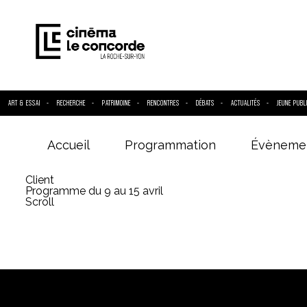
ART & ESSAI
RECHERCHE
PATRIMOINE
RENCONTRES
DÉBATS
ACTUALITÉS
JEUNE PUBL
Accueil
Programmation
Évèneme
Entrez votre
Client
Programme du 9 au 15 avril
Scroll