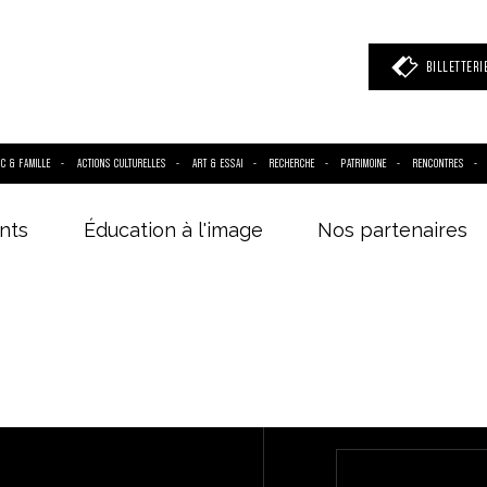
BILLETTERI
IC & FAMILLE
ACTIONS CULTURELLES
ART & ESSAI
RECHERCHE
PATRIMOINE
RENCONTRES
nts
Éducation à l'image
Nos partenaires
 mot clé
(film, réalisateur, acteur, événement)