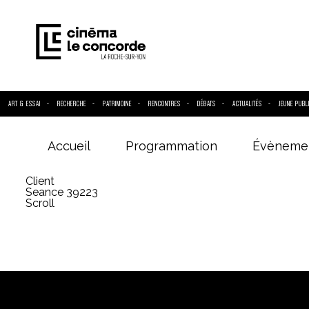
ART & ESSAI
RECHERCHE
PATRIMOINE
RENCONTRES
DÉBATS
ACTUALITÉS
JEUNE PUBL
Accueil
Programmation
Évèneme
Entrez votre
Client
Seance 39223
Scroll