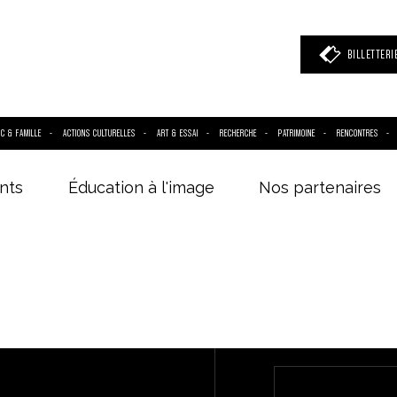
BILLETTERI
IC & FAMILLE
ACTIONS CULTURELLES
ART & ESSAI
RECHERCHE
PATRIMOINE
RENCONTRES
nts
Éducation à l'image
Nos partenaires
 mot clé
(film, réalisateur, acteur, événement)