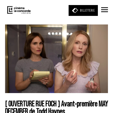
BILLETTERIE
Entrez votre mot clé
(film, réalisateur, acteur, événement)
[ OUVERTURE RUE FOCH ] Avant-première MAY
DECEMBER de Todd Haynes