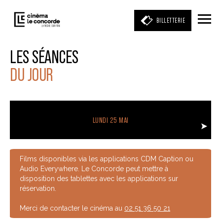
BILLETTERIE
LES SÉANCES
DU JOUR
Entrez votre mot clé
(film, réalisateur, acteur, événement)
LUNDI 25 MAI
Films disponibles via les applications CDM Caption ou
Audio Everywhere. Le Concorde peut mettre à
disposition des tablettes avec les applications sur
réservation.
Merci de contacter le cinéma au
02 51 36 50 21