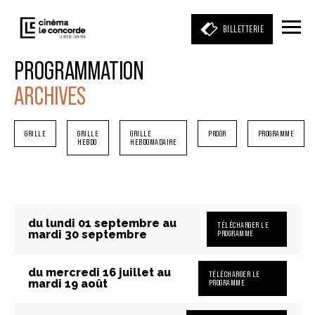
BILLETTERIE
PROGRAMMATION
ARCHIVES
Entrez votre mot clé
(film, réalisateur, acteur, événement)
GRILLE
GRILLE
GRILLE
PROGR
PROGRAMME
HEBDO
HEBDOMADAIRE
du lundi 01 septembre au
TÉLÉCHARGER LE
mardi 30 septembre
PROGRAMME
du mercredi 16 juillet au
TÉLÉCHARGER LE
mardi 19 août
PROGRAMME